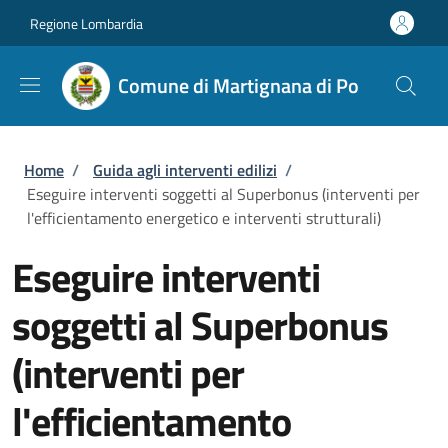
Salta al contenuto principale
Skip to footer content
Regione Lombardia
Comune di Martignana di Po
Briciole di pane
Home
/
Guida agli interventi edilizi
/
Eseguire interventi soggetti al Superbonus (interventi per
l'efficientamento energetico e interventi strutturali)
Eseguire interventi
soggetti al Superbonus
(interventi per
l'efficientamento