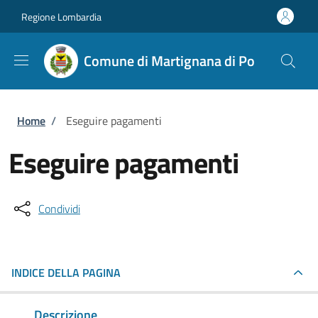
Salta al contenuto principale
Skip to footer content
Regione Lombardia
Comune di Martignana di Po
Briciole di pane
Home
/
Eseguire pagamenti
Eseguire pagamenti
Condividi
INDICE DELLA PAGINA
Descrizione