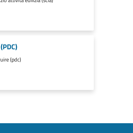
o attività edilizia (scia)
 (PDC)
uire (pdc)