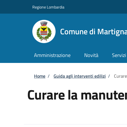
Salta al contenuto principale
Skip to footer content
Regione Lombardia
Comune di Martigna
Amministrazione
Novità
Servizi
Briciole di pane
Home
/
Guida agli interventi edilizi
/
Curare
Curare la manuten