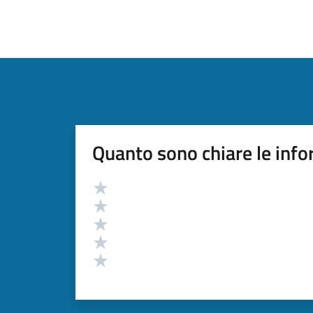
Quanto sono chiare le info
Valutazione
Valuta 5 stelle su 5
Valuta 4 stelle su 5
Valuta 3 stelle su 5
Valuta 2 stelle su 5
Valuta 1 stelle su 5