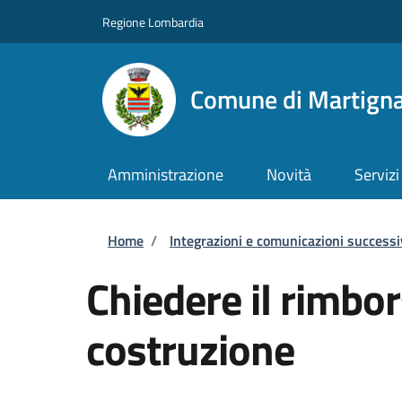
Salta al contenuto principale
Skip to footer content
Regione Lombardia
Comune di Martigna
Amministrazione
Novità
Servizi
Briciole di pane
Home
/
Integrazioni e comunicazioni successi
Chiedere il rimbor
costruzione