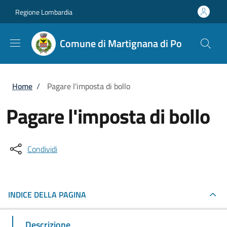
Salta al contenuto principale
Skip to footer content
Regione Lombardia
Comune di Martignana di Po
Briciole di pane
Home
/
Pagare l'imposta di bollo
Pagare l'imposta di bollo
Condividi
INDICE DELLA PAGINA
Descrizione