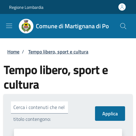
Salta al contenuto principale
Skip to footer content
Regione Lombardia
Comune di Martignana di Po
Briciole di pane
Home
/
Tempo libero, sport e cultura
Tempo libero, sport e
cultura
Cerca i contenuti che nel
titolo contengono: