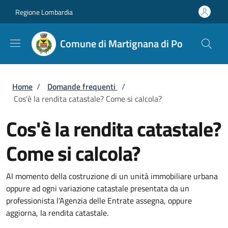
Salta al contenuto principale
Skip to footer content
Regione Lombardia
Comune di Martignana di Po
Briciole di pane
Home
/
Domande frequenti
/
Cos'è la rendita catastale? Come si calcola?
Cos'è la rendita catastale?
Come si calcola?
Al momento della costruzione di un unità immobiliare urbana
oppure ad ogni variazione catastale presentata da un
professionista l'Agenzia delle Entrate assegna, oppure
aggiorna, la rendita catastale.