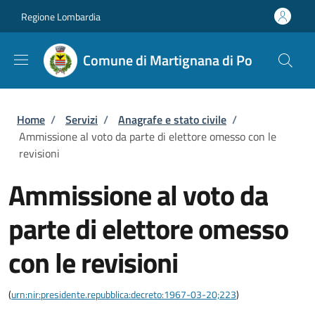
Salta al contenuto principale
Skip to footer content
Regione Lombardia
Comune di Martignana di Po
Briciole di pane
Home
/
Servizi
/
Anagrafe e stato civile
/
Ammissione al voto da parte di elettore omesso con le
revisioni
Ammissione al voto da
parte di elettore omesso
con le revisioni
(
urn:nir:presidente.repubblica:decreto:1967-03-20;223
)