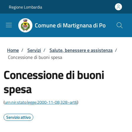
Salta al contenuto principale
Skip to footer content
Regione Lombardia
Comune di Martignana di Po
Briciole di pane
Home
/
Servizi
/
Salute, benessere e assistenza
/
Concessione di buoni spesa
Concessione di buoni
spesa
(
urn:nir:stato:legge:2000-11-08;328~art6
)
Servizio attivo