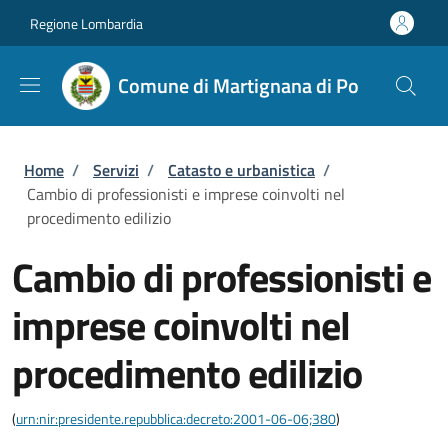
Salta al contenuto principale
Skip to footer content
Regione Lombardia
Comune di Martignana di Po
Briciole di pane
Home
/
Servizi
/
Catasto e urbanistica
/
Cambio di professionisti e imprese coinvolti nel
procedimento edilizio
Cambio di professionisti e
imprese coinvolti nel
procedimento edilizio
(
urn:nir:presidente.repubblica:decreto:2001-06-06;380
)