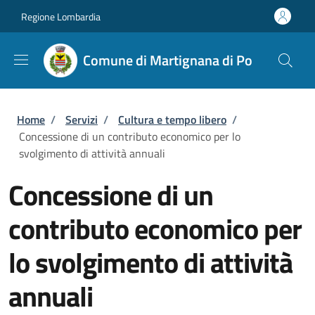
Salta al contenuto principale
Skip to footer content
Regione Lombardia
Comune di Martignana di Po
Briciole di pane
Home
/
Servizi
/
Cultura e tempo libero
/
Concessione di un contributo economico per lo
svolgimento di attività annuali
Concessione di un
contributo economico per
lo svolgimento di attività
annuali