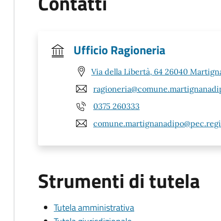
Contatti
Ufficio Ragioneria
Via della Libertà, 64 26040 Martign
ragioneria@comune.martignanadip
0375 260333
comune.martignanadipo@pec.regio
Strumenti di tutela
Tutela amministrativa