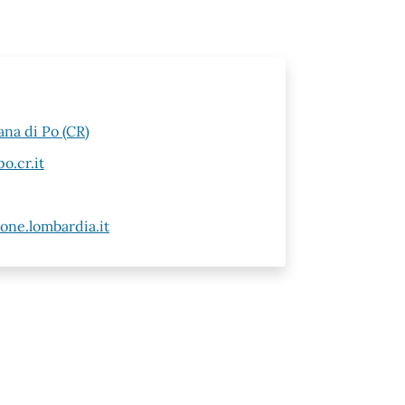
ana di Po (CR)
o.cr.it
ne.lombardia.it