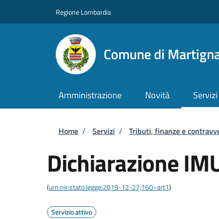
Salta al contenuto principale
Skip to footer content
Regione Lombardia
Comune di Martigna
Amministrazione
Novità
Servizi
Briciole di pane
Home
/
Servizi
/
Tributi, finanze e contravv
Dichiarazione IM
(
urn:nir:stato:legge:2019-12-27;160~art1
)
Servizio attivo