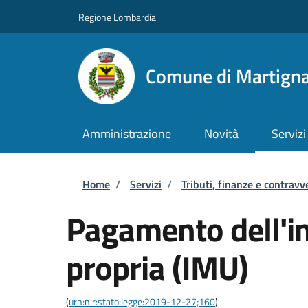
Salta al contenuto principale
Skip to footer content
Regione Lombardia
Comune di Martigna
Amministrazione
Novità
Servizi
Briciole di pane
Home
/
Servizi
/
Tributi, finanze e contravv
Pagamento dell'i
propria (IMU)
(
urn:nir:stato:legge:2019-12-27;160
)