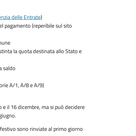
nzia delle Entrate
)
el pagamento (reperibile sul sito
omune
istinta la quota destinata allo Stato e
a saldo
gorie A/1, A/8 e A/9)
o e il 16 dicembre
, ma si può decidere
 giugno.
festivo sono rinviate al primo giorno