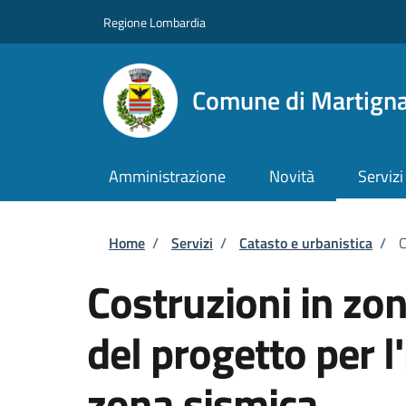
Salta al contenuto principale
Skip to footer content
Regione Lombardia
Comune di Martigna
Amministrazione
Novità
Servizi
Briciole di pane
Home
/
Servizi
/
Catasto e urbanistica
/
C
Costruzioni in zo
del progetto per l'
zona sismica