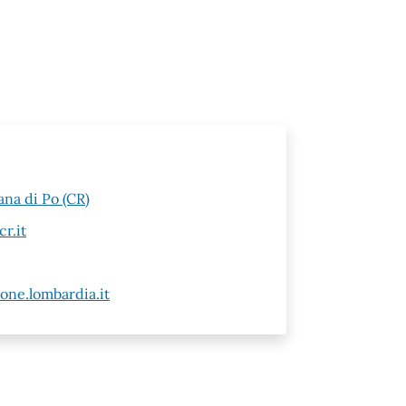
ana di Po (CR)
r.it
ne.lombardia.it