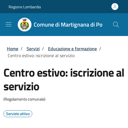
Salta al contenuto principale
Skip to footer content
Regione Lombardia
Comune di Martignana di Po
Briciole di pane
Home
/
Servizi
/
Educazione e formazione
/
Centro estivo: iscrizione al servizio
Centro estivo: iscrizione al
servizio
(Regolamento comunale)
Servizio attivo