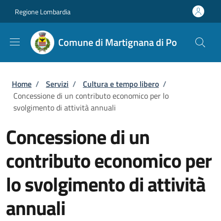
Salta al contenuto principale
Skip to footer content
Regione Lombardia
Comune di Martignana di Po
Briciole di pane
Home
/
Servizi
/
Cultura e tempo libero
/
Concessione di un contributo economico per lo
svolgimento di attività annuali
Concessione di un
contributo economico per
lo svolgimento di attività
annuali