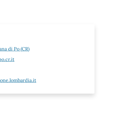
ana di Po (CR)
.cr.it
ne.lombardia.it