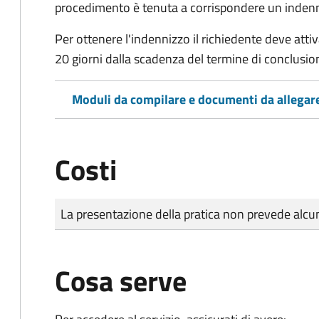
procedimento è tenuta a corrispondere un indenniz
Per ottenere l'indennizzo il richiedente deve attiva
20 giorni dalla scadenza del termine di conclusi
Moduli da compilare e documenti da allegar
Costi
Tipo di pagamento
Importo
La presentazione della pratica non prevede al
Cosa serve