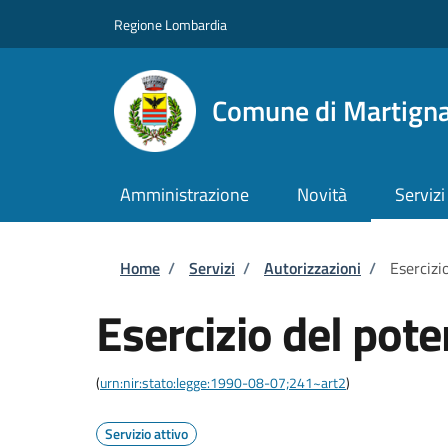
Salta al contenuto principale
Skip to footer content
Regione Lombardia
Comune di Martigna
Amministrazione
Novità
Servizi
Briciole di pane
Home
/
Servizi
/
Autorizzazioni
/
Esercizi
Esercizio del pote
(
urn:nir:stato:legge:1990-08-07;241~art2
)
Servizio attivo