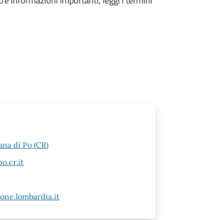
tre informazioni importanti, leggi i termini
ana di Po (CR)
.cr.it
ne.lombardia.it