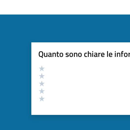
Quanto sono chiare le info
Valutazione
Valuta 5 stelle su 5
Valuta 4 stelle su 5
Valuta 3 stelle su 5
Valuta 2 stelle su 5
Valuta 1 stelle su 5