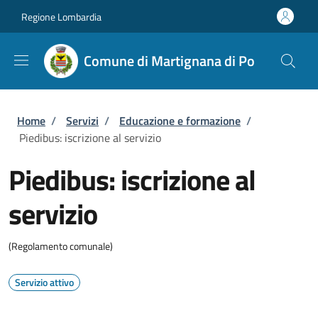
Salta al contenuto principale
Skip to footer content
Regione Lombardia
Comune di Martignana di Po
Briciole di pane
Home
/
Servizi
/
Educazione e formazione
/
Piedibus: iscrizione al servizio
Piedibus: iscrizione al
servizio
(Regolamento comunale)
Servizio attivo