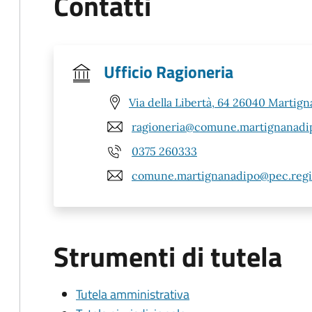
Contatti
Ufficio Ragioneria
Via della Libertà, 64 26040 Martign
ragioneria@comune.martignanadip
0375 260333
comune.martignanadipo@pec.regio
Strumenti di tutela
Tutela amministrativa