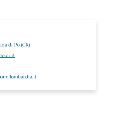
ana di Po (CR)
o.cr.it
ne.lombardia.it