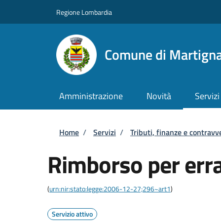
Salta al contenuto principale
Skip to footer content
Regione Lombardia
Comune di Martigna
Amministrazione
Novità
Servizi
Briciole di pane
Home
/
Servizi
/
Tributi, finanze e contravv
Rimborso per err
(
urn:nir:stato:legge:2006-12-27;296~art1
)
Servizio attivo