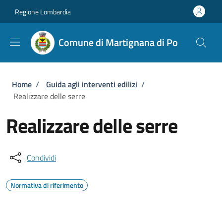
Salta al contenuto principale
Skip to footer content
Regione Lombardia
Comune di Martignana di Po
Briciole di pane
Home
/
Guida agli interventi edilizi
/
Realizzare delle serre
Realizzare delle serre
Condividi
Normativa di riferimento