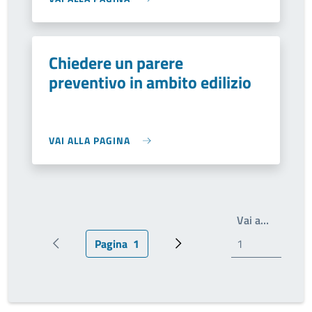
Chiedere un parere
preventivo in ambito edilizio
VAI ALLA PAGINA
Write th
Vai a…
Pagina
1
Pagina precedente
Pagina attuale
Prossima pagina