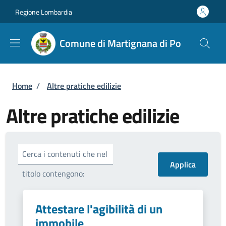
Salta al contenuto principale
Skip to footer content
Regione Lombardia
Comune di Martignana di Po
Briciole di pane
Home
/
Altre pratiche edilizie
Altre pratiche edilizie
Cerca i contenuti che nel
titolo contengono:
Attestare l'agibilità di un
immobile