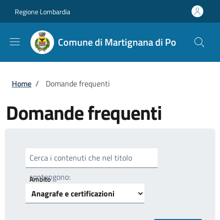
Salta al contenuto principale
Skip to footer content
Regione Lombardia
Comune di Martignana di Po
Briciole di pane
Home
/
Domande frequenti
Domande frequenti
Cerca i contenuti che nel titolo
contengono:
Ambito