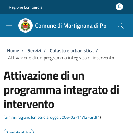
Salta al contenuto principale
Skip to footer content
Regione Lombardia
Comune di Martignana di Po
Briciole di pane
Home
/
Servizi
/
Catasto e urbanistica
/
Attivazione di un programma integrato di intervento
Attivazione di un
programma integrato di
intervento
(
urn:nir:regione.lombardia:legge:2005-03-11;12~art91
)
Servizio attivo