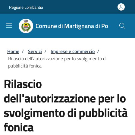
Salta al contenuto principale
Skip to footer content
Regione Lombardia
Comune di Martignana di Po
Briciole di pane
Home
/
Servizi
/
Imprese e commercio
/
Rilascio dell'autorizzazione per lo svolgimento di
pubblicità fonica
Rilascio
dell'autorizzazione per lo
svolgimento di pubblicità
fonica